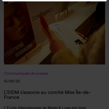
Communiqués de presse
15/06/22
L’EIDM s’associe au comité Miss Île-de-
France
L’Ecole Internationale de Mode & Luxe est ravie