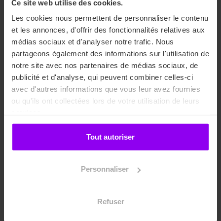
Ce site web utilise des cookies.
des travaux de nos stylistes et directrices artistiques.
Les cookies nous permettent de personnaliser le contenu
et les annonces, d'offrir des fonctionnalités relatives aux
médias sociaux et d'analyser notre trafic. Nous
partageons également des informations sur l'utilisation de
notre site avec nos partenaires de médias sociaux, de
Les métiers du luxe et de la
publicité et d'analyse, qui peuvent combiner celles-ci
mode vous intéressent ?
avec d'autres informations que vous leur avez fournies
ou qu'ils ont collectées lors de votre utilisation de leurs
services.
N’attendez-plus et rejoignez-nous. Planifiez dès
maintenant votre
entretien téléphonique
avec notre
Tout autoriser
Responsable des Admissions qui répondra à toutes vos
questions. Vous pouvez également déposer votre
candidature en ligne
ou encore nous rencontrer lors de
Personnaliser
nos prochains
Events
.
Refuser