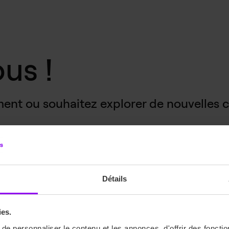
us !
ent ou souhaitez explorer de nouvelles c
Détails
ies.
e personnaliser le contenu et les annonces, d'offrir des fonctio