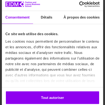
valeur de 1 000 € chacune. Nous tenons encore une fois à
féliciter nos Fashion & Luxury Business Students pour la
qualité des magazines. Une mention spéciale également à
Consentement
Détails
À propos des cookies
nos intervenantes Laurie Pézeron et Sophie Rosemont,
toutes deux cheffes de projet magazine. Mais aussi Tony
Roiné et Yvonne Goas, nos intervenants Graphistes qui
Ce site web utilise des cookies.
ont accompagné nos étudiants.
Les cookies nous permettent de personnaliser le contenu
et les annonces, d'offrir des fonctionnalités relatives aux
médias sociaux et d'analyser notre trafic. Nous
Les métiers du luxe et de la
partageons également des informations sur l'utilisation de
mode vous intéressent ?
notre site avec nos partenaires de médias sociaux, de
publicité et d'analyse, qui peuvent combiner celles-ci
avec d'autres informations que vous leur avez fournies
ou qu'ils ont collectées lors de votre utilisation de leurs
N’attendez-plus et rejoignez-nous. Planifiez dès
services.
maintenant votre
entretien téléphonique
avec notre
Service des Admissions qui répondra à toutes vos
Tout autoriser
questions. Vous pouvez également déposer votre
candidature en ligne
ou encore nous rencontrer lors