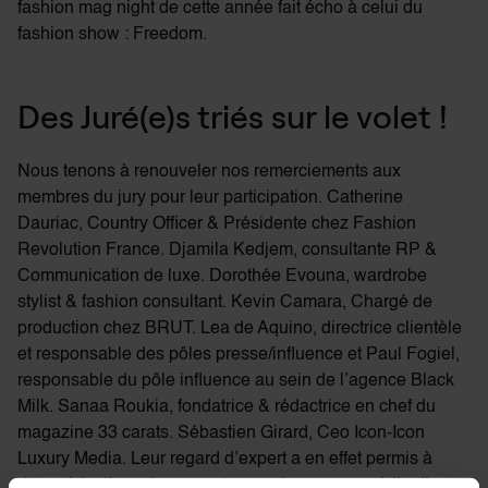
fashion mag night de cette année fait écho à celui du
fashion show : Freedom.
Des Juré(e)s triés sur le volet !
Nous tenons à renouveler nos remerciements aux
membres du jury pour leur participation. Catherine
Dauriac, Country Officer & Présidente chez Fashion
Revolution France. Djamila Kedjem, consultante RP &
Communication de luxe. Dorothée Evouna, wardrobe
stylist & fashion consultant. Kevin Camara, Chargé de
production chez BRUT. Lea de Aquino, directrice clientèle
et responsable des pôles presse/influence et Paul Fogiel,
responsable du pôle influence au sein de l’agence Black
Milk. Sanaa Roukia, fondatrice & rédactrice en chef du
magazine 33 carats. Sébastien Girard, Ceo Icon-Icon
Luxury Media. Leur regard d’expert a en effet permis à
deux rédactions de remporter une bourse au mérite d’une