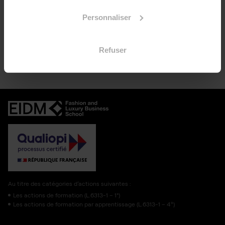
de nos prochains
Events
.
Personnaliser
Refuser
Au titre des catégories d’actions suivantes :
Les actions de formation (L.6313-1 – 1°)
Les actions de formation par apprentissage (L.6313-1 – 4º)