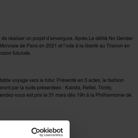
, de réaliser un projet d’envergure. Après Le défilé No Gender
Monnaie de Paris en 2021 et l’ode à la liberté au Trianon en
sion futuriste.
able voyage vers le futur. Présenté en 3 actes, le fashion
nt par la suite présentées : Kalista, Reflet, Trinity,
 Rendez-vous est pris le 31 mars dès 19h à la Philharmonie de