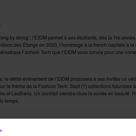
…
rning by doing”, l’EIDM permet à ses étudiants, dès la 1re année
illons des Étangs en 2020, l’hommage à la french capitale à la 
 thématique Fashion Tech que l’EIDM vous convie pour une immer
s, le défilé événement de l’EIDM proposera à ses invités un vérit
le thème de la Fashion Tech. Sept (7) collections futuristes sero
ne et Leatherix. Un cocktail viendra clore la soirée en beauté.
du temps.
 presse