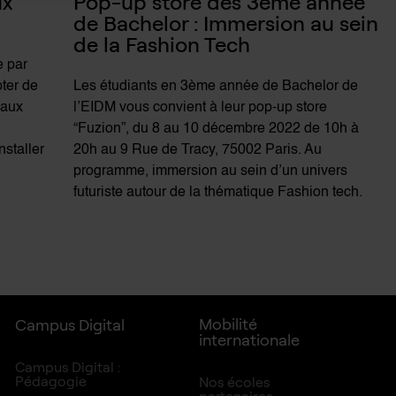
x 
Pop-up store des 3ème année 
de Bachelor : Immersion au sein 
de la Fashion Tech
e par
pter de
Les étudiants en 3ème année de Bachelor de
eaux
l’EIDM vous convient à leur pop-up store
e
“Fuzion”, du 8 au 10 décembre 2022 de 10h à
nstaller
20h au 9 Rue de Tracy, 75002 Paris. Au
programme, immersion au sein d’un univers
futuriste autour de la thématique Fashion tech.
Mobilité
Campus Digital
internationale
Campus Digital :
Pédagogie
Nos écoles
partenaires