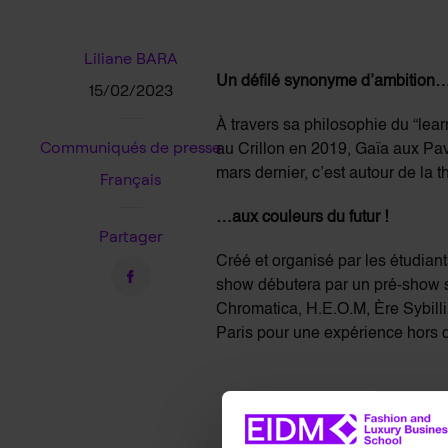
Liliane BARA
Un défilé synonyme d’ambition
15/02/2023
À travers sa philosophie du “lea
Communiqués de presse
au Crillon en 2019, Gaïa aux Pav
mars dernier, c’est autour de la
Français
…aux couleurs du futur !
Partager
Créé et organisé par les étudiant
show débutera par un pré-show sur 
Chromatica, H.E.O.M, Ère Sybilli
Paris pour une expérience hors 
Lire le communiqué de