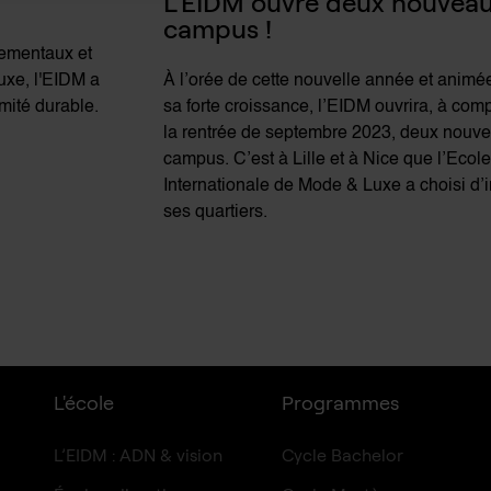
L’EIDM ouvre deux nouveau
campus !
ementaux et
uxe, l'EIDM a
À l’orée de cette nouvelle année et animé
mité durable.
sa forte croissance, l’EIDM ouvrira, à com
la rentrée de septembre 2023, deux nouv
campus. C’est à Lille et à Nice que l’Ecol
Internationale de Mode & Luxe a choisi d’i
ses quartiers.
L'école
Programmes
L’EIDM : ADN & vision
Cycle Bachelor