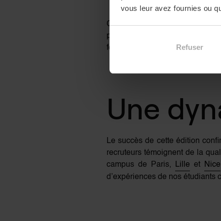
vous leur avez fournies ou qu'
Cette journée permet un véritab
privilégiés avec les professionne
Refuser
fois dans l’année, l’EIDM propos
Une dyn
Le succès de cette édition confi
recruteurs témoignent de la qua
campus de Paris,
Lille
et
Nice
d’expériences de nos étudiants