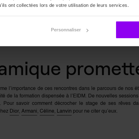
ils ont collectées lors de votre utilisation de leurs services.
le tremplin professionnel en permettant d’avoir des conseils
ls, des insights sur les attentes des recruteurs, et des opportu
Personnaliser
e également à ses étudiants des sessions de professionnalisati
amique promett
rme l’importance de ces rencontres dans le parcours de nos étu
lité de la formation dispensée à l’EIDM. De nouvelles session
. Pour savoir comment décrocher le stage de ses rêves dan
 chez
Dior
,
Armani
,
Céline
,
Lanvin
pour ne citer qu’eux.