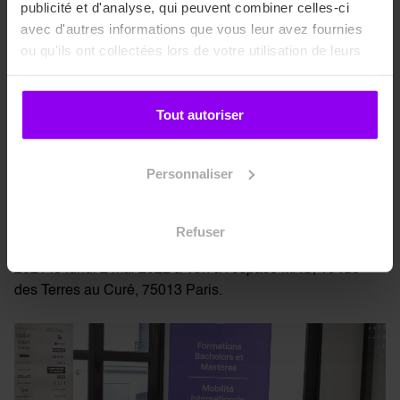
publicité et d'analyse, qui peuvent combiner celles-ci
avec d'autres informations que vous leur avez fournies
ou qu'ils ont collectées lors de votre utilisation de leurs
services.
Tout autoriser
EIDM
04/05/22
Personnaliser
Remise des diplômes promotion 2021
Refuser
L’EIDM organise la Remise des diplômes de la promotion
2021 le lundi 2 mai 2022 à 19h à l'espace MAS, 10 rue
des Terres au Curé, 75013 Paris.