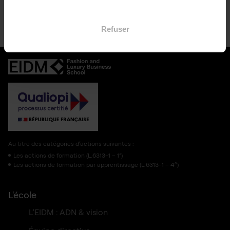
Refuser
Au titre des catégories d’actions suivantes :
Les actions de formation (L.6313-1 – 1°)
Les actions de formation par apprentissage (L.6313-1 – 4º)
L'école
L’EIDM : ADN & vision