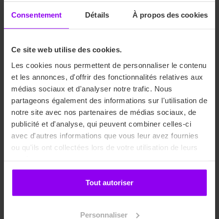
Consentement
Détails
À propos des cookies
Les métiers du luxe et de la
mode vous intéressent ?
Ce site web utilise des cookies.
N’attendez-plus et rejoignez-nous. Planifiez dès
Les cookies nous permettent de personnaliser le contenu
maintenant votre
entretien téléphonique
avec notre
et les annonces, d'offrir des fonctionnalités relatives aux
Responsable des Admissions qui répondra à toutes vos
médias sociaux et d'analyser notre trafic. Nous
questions. Vous pouvez également déposer votre
partageons également des informations sur l'utilisation de
candidature en ligne
ou encore nous rencontrer lors de
notre site avec nos partenaires de médias sociaux, de
nos prochains
Events
.
publicité et d'analyse, qui peuvent combiner celles-ci
avec d'autres informations que vous leur avez fournies
ou qu'ils ont collectées lors de votre utilisation de leurs
services.
Tout autoriser
S'inscrire à la Fashion Night
Personnaliser